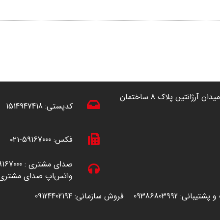
آدرس: تهران ، خیابان آفریقا (شمال به جنوب) نرسیده به میدان آرژانتین پلاک 8 ساختمان
کدپستی:
1514947418
فکس:
59167000-۰۲۱
صدای مشتری :
167000-۰۲۱
واتس‌اپ صدای مشتری 
 و پشتیبانی:
09386803992
فروش سازمانی: 09124402194