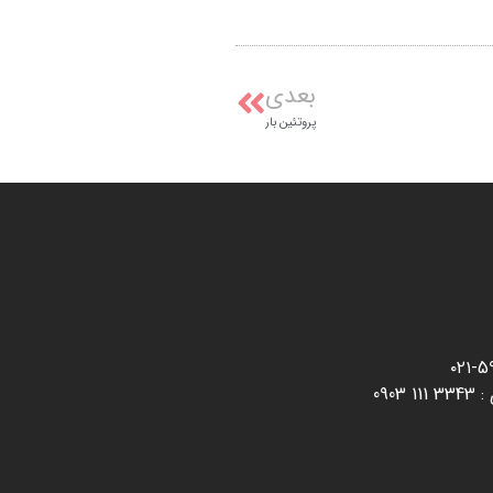
بعدی
پروتئین بار
59
:
3343 111 0903