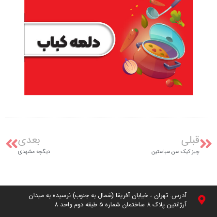
قبلی
بعدی
چیز کیک سن سباستین
دیگچه مشهدی
آدرس: تهران ، خیابان آفریقا (شمال به جنوب) نرسیده به میدان
آرژانتین پلاک 8 ساختمان شماره 5 طبقه دوم واحد 8