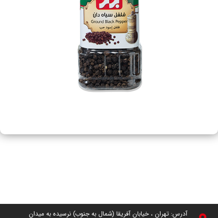
آدرس: تهران ، خیابان آفریقا (شمال به جنوب) نرسیده به میدان