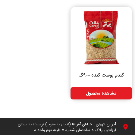
گندم پوست کنده ۹۰۰گ
مشاهده محصول
آدرس: تهران ، خیابان آفریقا (شمال به جنوب) نرسیده به میدان
آرژانتین پلاک 8 ساختمان شماره 5 طبقه دوم واحد 8