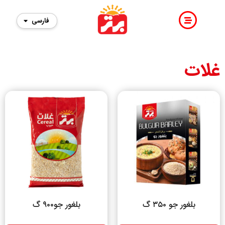
فارسی
English
غلات
بلغور جو ۳۵۰ گ
بلغور جو۹۰۰ گ