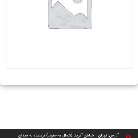
آدرس: تهران ، خیابان آفریقا (شمال به جنوب) نرسیده به میدان