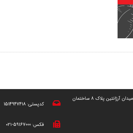
آدرس: تهران ، خیابان آفریقا (شمال به جنوب) نرسیده به میدان آرژانتین پلاک 8 ساختمان
کدپستی:
1514947418
فکس:
59167000-۰۲۱