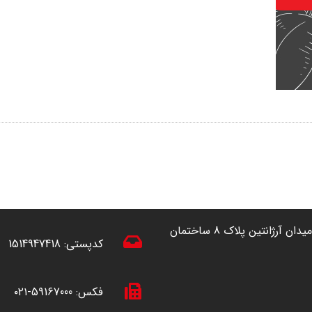
آدرس: تهران ، خیابان آفریقا (شمال به جنوب) نرسیده به میدان آرژانتین پلاک 8 ساختمان
کدپستی:
1514947418
فکس:
59167000-۰۲۱