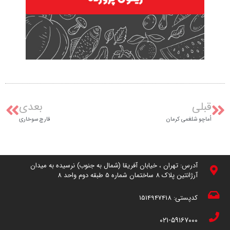
قبلی
بعدی
اُماچو شلغمی کرمان
قارچ سوخاری
آدرس: تهران ، خیابان آفریقا (شمال به جنوب) نرسیده به میدان
آرژانتین پلاک 8 ساختمان شماره 5 طبقه دوم واحد 8
کدپستی:
1514947418
۰۲۱-۵۹۱۶۷۰۰۰