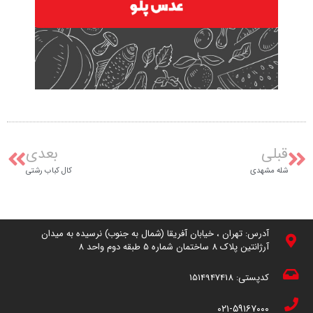
قبلی
بعدی
شله مشهدی
کال کباب رشتی
آدرس: تهران ، خیابان آفریقا (شمال به جنوب) نرسیده به میدان
آرژانتین پلاک 8 ساختمان شماره 5 طبقه دوم واحد 8
کدپستی:
1514947418
۰۲۱-۵۹۱۶۷۰۰۰