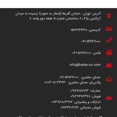
آدرس: تهران ، خیابان آفریقا (شمال به جنوب) نرسیده به میدان
آرژانتین پلاک 8 ساختمان شماره 5 طبقه دوم واحد 8
کدپستی:
1514947418
۰۲۱-۵۹۱۶۷۰۰۰
فکس:
59167000-۰۲۱
info@bartar-co.com
صدای مشتری :
59167000-۰۲۱
واتس‌اپ صدای مشتری :
3343 111 0903
صادرات:
۰۹۱۲۷۱۸۷۱۲۳
فروش:
09129496378
تدارکات و پشتیبانی:
09386803992
فروش سازمانی: 09124402194