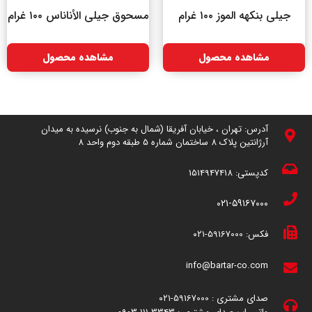
جیلی بنکهه الموز ۱۰۰ غرام
مسحوق جیلی الأناناس ۱۰۰ غرام
مشاهده محصول
مشاهده محصول
آدرس: تهران ، خیابان آفریقا (شمال به جنوب) نرسیده به میدان
آرژانتین پلاک 8 ساختمان شماره 5 طبقه دوم واحد 8
کدپستی:
1514947418
۰۲۱-۵۹۱۶۷۰۰۰
فکس:
59167000-۰۲۱
info@bartar-co.com
صدای مشتری :
59167000-۰۲۱