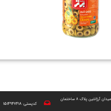
آدرس: تهران ، خیابان آفریقا (شمال به جنوب) نرسیده به میدان آرژانتین پلاک 8 ساختمان
کدپستی:
1514947418