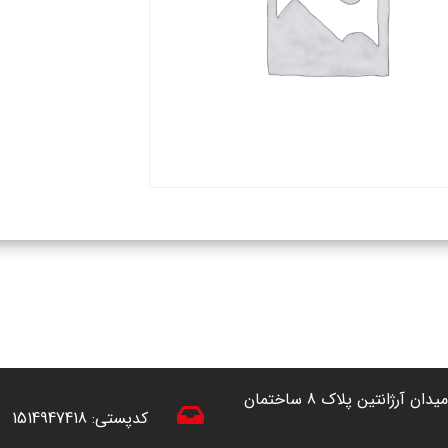
آدرس: تهران ، خیابان آفریقا (شمال به جنوب) نرسیده به میدان آرژانتین پلاک 8 ساختمان
کدپستی:
1514947418