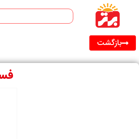
بازگشت
فستق