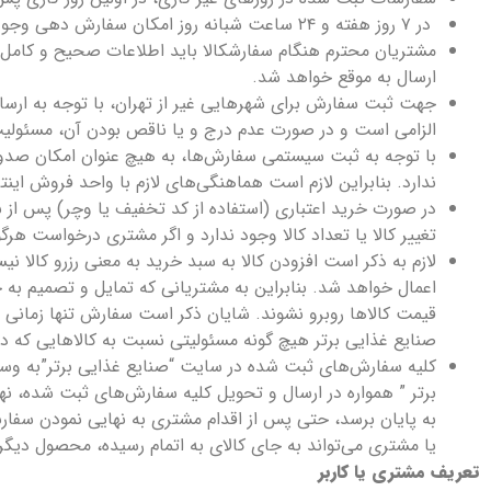
در ۷ روز هفته و ۲۴ ساعت شبانه روز امکان سفارش‌‏ دهی وجود دارد.
مشتریان محترم هنگام سفارشکالا باید اطلاعات صحیح و کامل 
ارسال به موقع خواهد شد.
جهت ثبت سفارش برای شهرهایی غیر از تهران، با توجه به ارس
الزامی است و در صورت عدم درج و یا ناقص بودن آن، مسئولیت 
با توجه به ثبت سیستمی سفارش‌ها، به هیچ عنوان امکان صدور
ندارد. بنابراین لازم است هماهنگی‌های لازم با واحد فروش ای
در صورت خرید اعتباری (استفاده از کد تخفیف یا وچر) پس از نه
تغییر کالا یا تعداد کالا وجود ندارد و اگر مشتری درخواست هر
لازم به ذکر است افزودن کالا به سبد خرید به معنی رزرو کالا
اعمال خواهد شد. بنابراین به مشتریانی که تمایل و تصمیم به 
قیمت کالاها روبرو نشوند. شایان ذکر است سفارش تنها زمانی
صنایع غذایی برتر هیچ گونه مسئولیتی نسبت به کالاهایی که در س
کلیه سفارش‌‏های ثبت شده در سایت “صنایع غذایی برتر”به وسی
برتر ” همواره در ارسال و تحویل کلیه سفارش‌‏های ثبت شده، ن
به پایان برسد، حتی پس از اقدام مشتری به نهایی نمودن سفا
یا مشتری می‏‌تواند به جای کالای به اتمام رسیده، محصول دیگر
تعریف مشتری یا کاربر