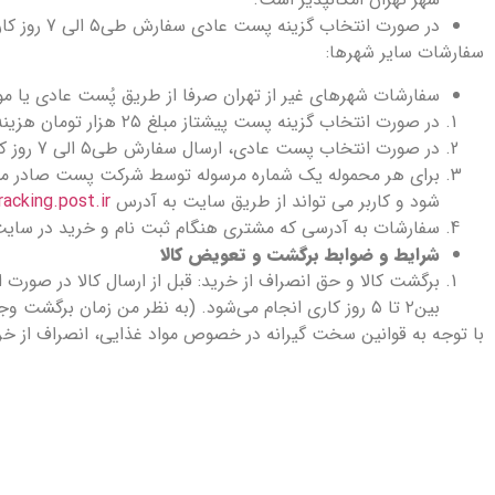
در صورت انتخاب گزینه پست عادی سفارش طی۵ الی 7 روز کاری (به استثناء ایام تعطیل) ارسال خواهد شد.
سفارشات سایر شهرها:
سفارشات شهرهای غیر از تهران صرفا از طریق پُست عادی یا 
در صورت انتخاب گزینه پست پیشتاز مبلغ ۲۵ هزار تومان هزینه پست دریافت می شود و ارسال طی ۷۲ ساعت (به استثناء ایام تعطیل) صورت می گیرد.
در صورت انتخاب پست عادی، ارسال سفارش طی۵ الی 7 روز کاری صورت می گیرد.
برای هر محموله یک شماره مرسوله توسط شرکت پست صادر می ش
شود و کاربر می تواند از طریق سایت به آدرس
acking.post.ir
سفارشات به آدرسی که مشتری هنگام ثبت نام و خرید در سایت
شرایط و ضوابط برگشت و تعویض کالا
برگشت کالا و حق انصراف از خرید: قبل از ارسال کالا در صورت
بین۲ تا ۵ روز کاری انجام می‌شود. (به نظر من زمان برگشت وجه زیاد است، شاید با یک تنخواه بتوان مشکل را حل کرد)
با توجه به قوانین سخت گیرانه در خصوص مواد غذایی، انصراف از خرید