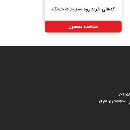
کدهای خرید روه سبزیجات خشک
مشاهده محصول
59
:
3343 111 0903