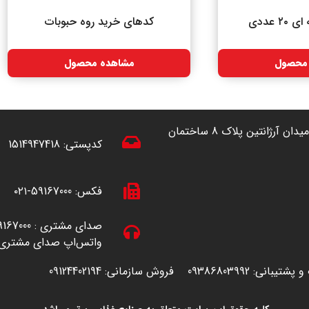
 عددی
کدهای خرید روه حبوبات
محصول
مشاهده محصول
آدرس: تهران ، خیابان آفریقا (شمال به جنوب) نرسیده به میدان آرژانتین پلاک 8 ساختمان
کدپستی:
1514947418
فکس:
59167000-۰۲۱
صدای مشتری :
167000-۰۲۱
واتس‌اپ صدای مشتری 
 و پشتیبانی:
09386803992
فروش سازمانی: 09124402194