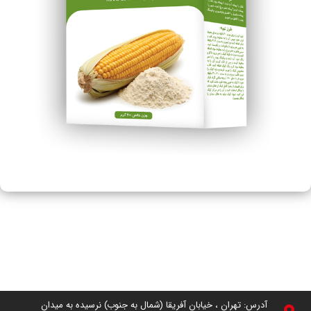
آدرس: تهران ، خیابان آفریقا (شمال به جنوب) نرسیده به میدان