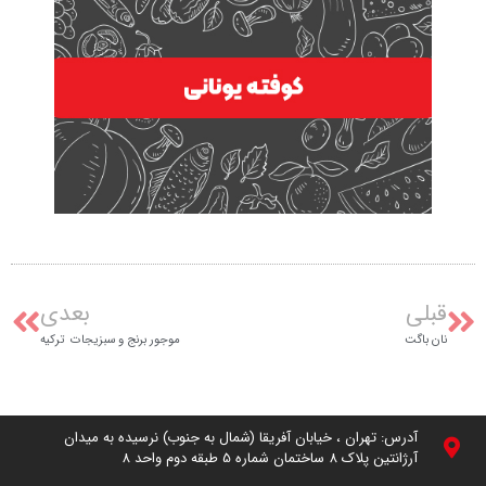
قبلی
بعدی
نان باگت
موجور برنج و سبزیجات ترکیه
آدرس: تهران ، خیابان آفریقا (شمال به جنوب) نرسیده به میدان
آرژانتین پلاک 8 ساختمان شماره 5 طبقه دوم واحد 8