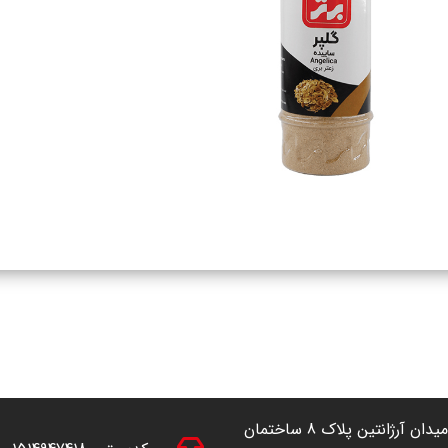
آدرس: تهران ، خیابان آفریقا (شمال به جنوب) نرسیده به میدان آرژانتین پلاک 8 ساختمان