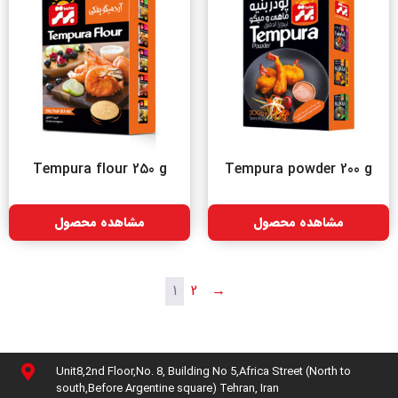
Tempura flour 250 g
Tempura powder 200 g
مشاهده محصول
مشاهده محصول
1
2
→
Unit8,2nd Floor,No. 8, Building No 5,Africa Street (North to
south,Before Argentine square) Tehran, Iran