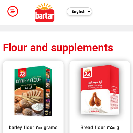
English
فارسی
Flour and supplements
barley flour 200 grams
Bread flour 350 g